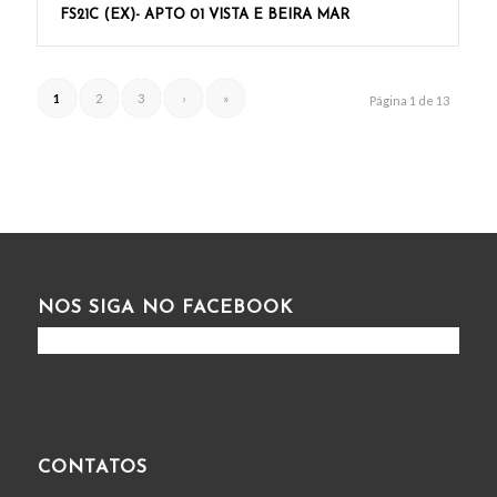
FS21C (EX)- APTO 01 VISTA E BEIRA MAR
1
2
3
›
»
Página 1 de 13
NOS SIGA NO FACEBOOK
CONTATOS