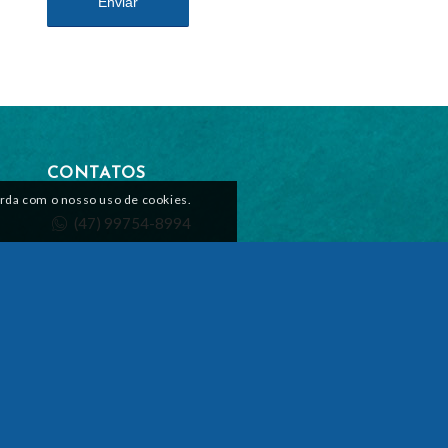
CONTATOS
orda com o nosso uso de cookies.
(47) 99754-8994
(47) 99630-3328
contato@alipturismo.com
Endereço: Rua Pescada Portuguesa, Bombinhas