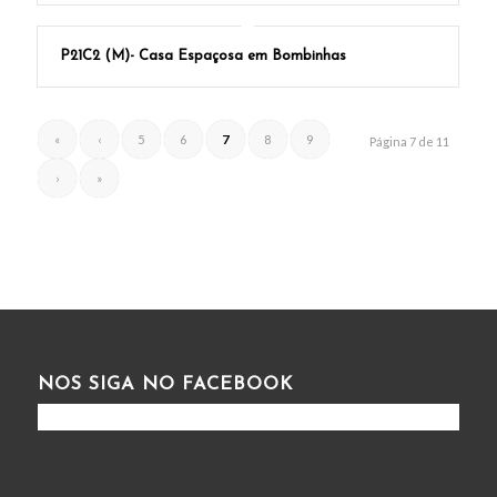
P21C2 (M)- Casa Espaçosa em Bombinhas
«
‹
5
6
7
8
9
Página 7 de 11
›
»
NOS SIGA NO FACEBOOK