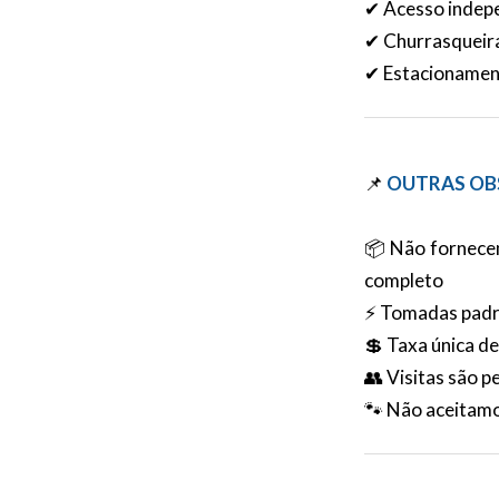
✔ Acesso indepe
✔ Churrasqueir
✔ Estacionament
📌
OUTRAS OB
📦 Não fornecem
completo
⚡ Tomadas pad
💲 Taxa única de
👥 Visitas são p
🐾 Não aceitamo