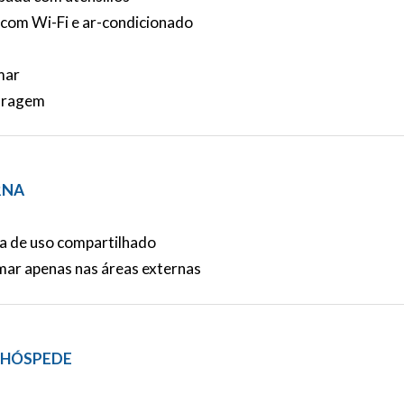
r com Wi-Fi e ar-condicionado
mar
garagem
RNA
a de uso compartilhado
mar apenas nas áreas externas
 HÓSPEDE