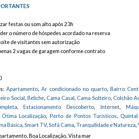
PORTANTES
izar festas ou som alto após 23h
eder o número de hóspedes acordado na reserva
oite de visitantes sem autorização
apenas 2 vagas de garagem conforme contrato
0
s:
Apartamento
,
Ar condicionado no quarto
,
Bairro Cent
eiro Social
,
Beliche
,
Cama Casal
,
Cama Solteiro
,
Colchão Ad
mpleta
,
Estacionamento Descoberto
,
Internet
,
Máqu
,
Ótima Localização
,
Perto de Pontos Turísticos
,
Quintal
ma Básica
,
Smart TV
,
Sofá Cama
,
Tranquilidade e Natureza
,
artamento, Boa Localização, Vista mar