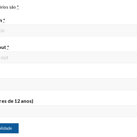
órios são
*
in
*
out
*
res de 12 anos)