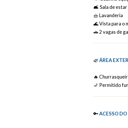
🛋️ Sala de esta
🧺 Lavanderia
🌊 Vista para o 
🚗 2 vagas de 
🌿
ÁREA EXTE
🔥 Churrasqueir
🚬 Permitido fu
🔑
ACESSO DO