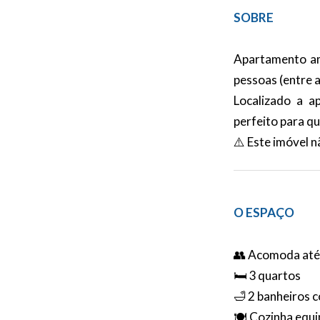
SOBRE
Apartamento amp
pessoas (entre 
Localizado a a
perfeito para q
⚠️ Este imóvel 
O ESPAÇO
👥 Acomoda até
🛏️ 3 quartos
🛁 2 banheiros 
🍽️ Cozinha equ