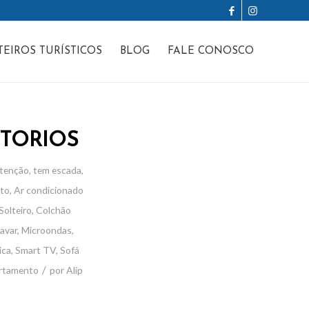
TEIROS TURÍSTICOS
BLOG
FALE CONOSCO
ITORIOS
tenção, tem escada
,
to
,
Ar condicionado
olteiro
,
Colchão
avar
,
Microondas
,
ica
,
Smart TV
,
Sofá
/
rtamento
por
Alip