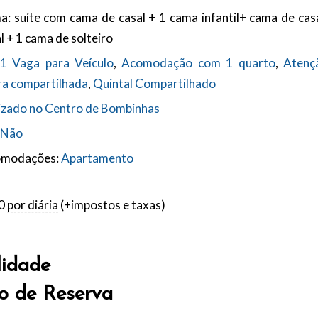
a:
suíte com cama de casal + 1 cama infantil+ cama de casa
l + 1 cama de solteiro
1 Vaga para Veículo
,
Acomodação com 1 quarto
,
Atenç
ra compartilhada
,
Quintal Compartilhado
izado no Centro de Bombinhas
Não
omodações:
Apartamento
0
por diária
(+impostos e taxas)
lidade
o de Reserva