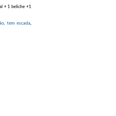
l + 1 beliche +1
ão, tem escada
,