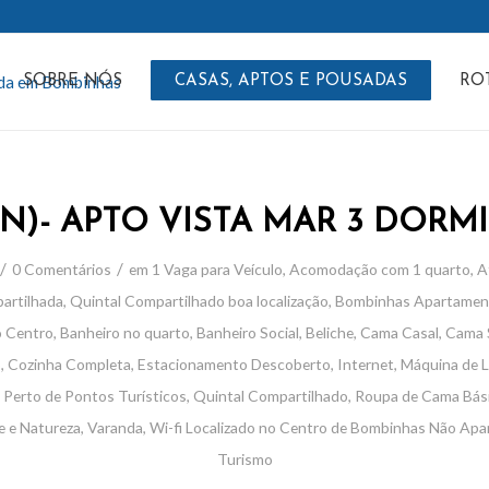
SOBRE NÓS
CASAS, APTOS E POUSADAS
RO
(N)- APTO VISTA MAR 3 DORM
/
/
0 Comentários
em
1 Vaga para Veículo
,
Acomodação com 1 quarto
,
A
artilhada
,
Quintal Compartilhado
boa localização
,
Bombinhas
Apartamen
o Centro
,
Banheiro no quarto
,
Banheiro Social
,
Beliche
,
Cama Casal
,
Cama S
o
,
Cozinha Completa
,
Estacionamento Descoberto
,
Internet
,
Máquina de L
,
Perto de Pontos Turísticos
,
Quintal Compartilhado
,
Roupa de Cama Bás
e e Natureza
,
Varanda
,
Wi-fi
Localizado no Centro de Bombinhas
Não
Apa
Turismo