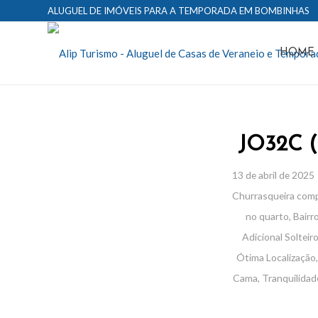
ALUGUEL DE IMÓVEIS PARA A TEMPORADA EM BOMBINHAS
HOME
JO32C 
13 de abril de 2025
Churrasqueira comp
no quarto
,
Bairr
Adicional Solteir
Ótima Localização
Cama
,
Tranquilidad