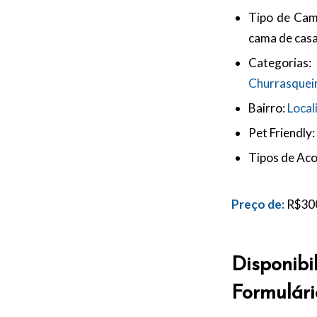
Tipo de Cam
cama de casa
Categorias:
Churrasquei
Bairro:
Local
Pet Friendly:
Tipos de Ac
Preço de:
R$
30
Disponibi
Formulári