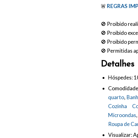
🚨
REGRAS IM
🚫 Proibido real
🚫 Proibido exc
🚫 Proibido pern
🚫 Permitidas 
Detalhes
Hóspedes:
1
Comodidade
quarto
,
Banh
Cozinha Co
Microondas
Roupa de Ca
Visualizar:
Ap