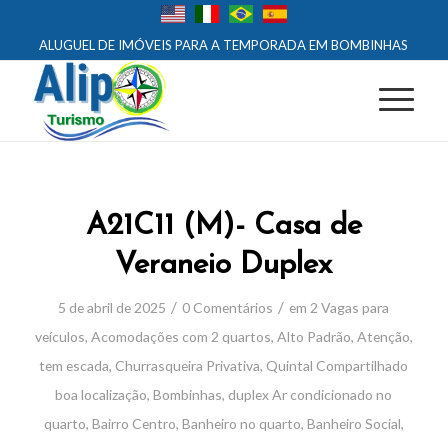
ALUGUEL DE IMÓVEIS PARA A TEMPORADA EM BOMBINHAS
A21C11 (M)- Casa de
Veraneio Duplex
/
/
5 de abril de 2025
0 Comentários
em
2 Vagas para
veículos
,
Acomodações com 2 quartos
,
Alto Padrão
,
Atenção,
tem escada
,
Churrasqueira Privativa
,
Quintal Compartilhado
boa localização
,
Bombinhas
,
duplex
Ar condicionado no
quarto
,
Bairro Centro
,
Banheiro no quarto
,
Banheiro Social
,