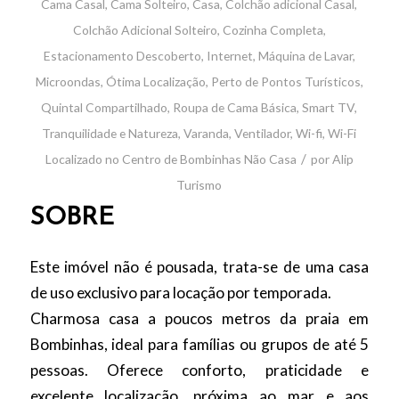
Cama Casal
,
Cama Solteiro
,
Casa
,
Colchão adicional Casal
,
Colchão Adicional Solteiro
,
Cozinha Completa
,
Estacionamento Descoberto
,
Internet
,
Máquina de Lavar
,
Microondas
,
Ótima Localização
,
Perto de Pontos Turísticos
,
Quintal Compartilhado
,
Roupa de Cama Básica
,
Smart TV
,
Tranquilidade e Natureza
,
Varanda
,
Ventilador
,
Wi-fi
,
Wi-Fi
/
Localizado no Centro de Bombinhas
Não
Casa
por
Alip
Turismo
SOBRE
Este imóvel não é pousada, trata-se de uma casa
de uso exclusivo para locação por temporada.
Charmosa casa a poucos metros da praia em
Bombinhas, ideal para famílias ou grupos de até 5
pessoas. Oferece conforto, praticidade e
excelente localização, próxima ao mar e aos