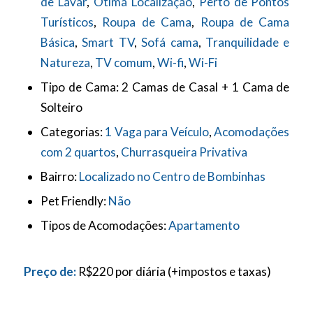
de Lavar
,
Ótima Localização
,
Perto de Pontos
Turísticos
,
Roupa de Cama
,
Roupa de Cama
Básica
,
Smart TV
,
Sofá cama
,
Tranquilidade e
Natureza
,
TV comum
,
Wi-fi
,
Wi-Fi
Tipo de Cama:
2 Camas de Casal + 1 Cama de
Solteiro
Categorias:
1 Vaga para Veículo
,
Acomodações
com 2 quartos
,
Churrasqueira Privativa
Bairro:
Localizado no Centro de Bombinhas
Pet Friendly:
Não
Tipos de Acomodações:
Apartamento
Preço de:
R$
220
por diária
(+impostos e taxas)