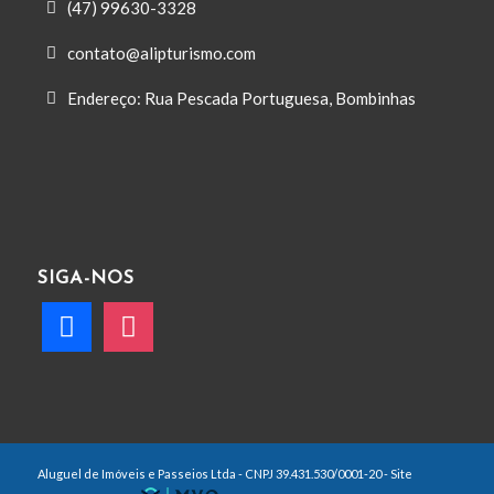
(47) 99630-3328
contato@alipturismo.com
Endereço: Rua Pescada Portuguesa, Bombinhas
SIGA-NOS
Aluguel de Imóveis e Passeios Ltda - CNPJ 39.431.530/0001-20 - Site