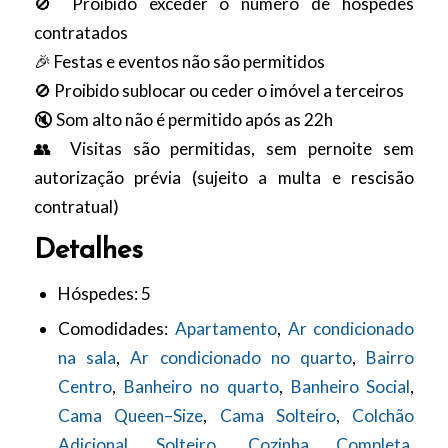
🚫 Proibido exceder o número de hóspedes
contratados
🎉 Festas e eventos não são permitidos
🚫 Proibido sublocar ou ceder o imóvel a terceiros
🔇 Som alto não é permitido após as 22h
👥 Visitas são permitidas, sem pernoite sem
autorização prévia (sujeito a multa e rescisão
contratual)
Detalhes
Hóspedes:
5
Comodidades:
Apartamento
,
Ar condicionado
na sala
,
Ar condicionado no quarto
,
Bairro
Centro
,
Banheiro no quarto
,
Banheiro Social
,
Cama Queen–Size
,
Cama Solteiro
,
Colchão
Adicional Solteiro
,
Cozinha Completa
,