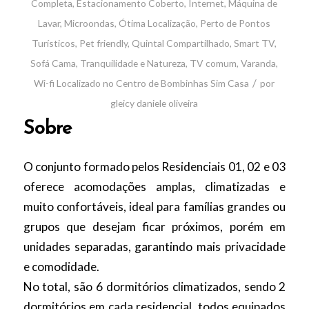
Completa
,
Estacionamento Coberto
,
Internet
,
Máquina de
Lavar
,
Microondas
,
Ótima Localização
,
Perto de Pontos
Turísticos
,
Pet friendly
,
Quintal Compartilhado
,
Smart TV
,
Sofá Cama
,
Tranquilidade e Natureza
,
TV comum
,
Varanda
,
/
Wi-fi
Localizado no Centro de Bombinhas
Sim
Casa
por
gleicy daniele oliveira
Sobre
O conjunto formado pelos Residenciais 01, 02 e 03
oferece acomodações amplas, climatizadas e
muito confortáveis, ideal para famílias grandes ou
grupos que desejam ficar próximos, porém em
unidades separadas, garantindo mais privacidade
e comodidade.
No total, são 6 dormitórios climatizados, sendo 2
dormitórios em cada residencial, todos equipados