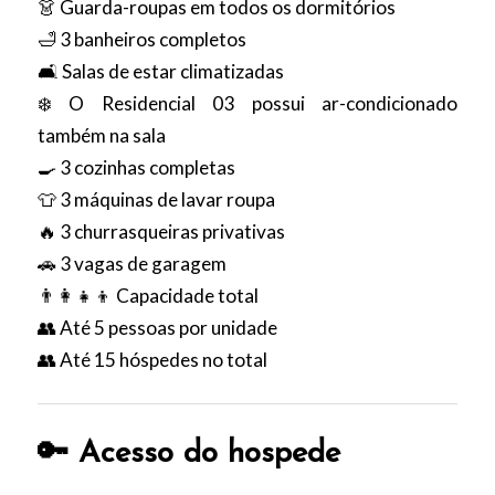
👗 Guarda-roupas em todos os dormitórios
🛁 3 banheiros completos
🛋️ Salas de estar climatizadas
❄️ O Residencial 03 possui ar-condicionado
também na sala
🍳 3 cozinhas completas
👕 3 máquinas de lavar roupa
🔥 3 churrasqueiras privativas
🚗 3 vagas de garagem
👨‍👩‍👧‍👦 Capacidade total
👥 Até 5 pessoas por unidade
👥 Até 15 hóspedes no total
🔑 Acesso do hospede