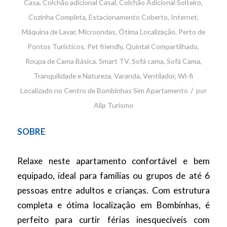
Casa
,
Colchão adicional Casal
,
Colchão Adicional Solteiro
,
Cozinha Completa
,
Estacionamento Coberto
,
Internet
,
Máquina de Lavar
,
Microondas
,
Ótima Localização
,
Perto de
Pontos Turísticos
,
Pet friendly
,
Quintal Compartilhado
,
Roupa de Cama Básica
,
Smart TV
,
Sofá cama
,
Sofá Cama
,
Tranquilidade e Natureza
,
Varanda
,
Ventilador
,
Wi-fi
/
Localizado no Centro de Bombinhas
Sim
Apartamento
por
Alip Turismo
SOBRE
Relaxe neste apartamento confortável e bem
equipado, ideal para famílias ou grupos de até 6
pessoas entre adultos e crianças. Com estrutura
completa e ótima localização em Bombinhas, é
perfeito para curtir férias inesquecíveis com