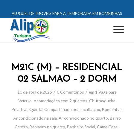
ALUGUEL DE IMÓVEIS PARA A TEMPORADA EM BOMBINHAS
M21C (M) – RESIDENCIAL
02 SALMAO – 2 DORM
/
/
10 de abril de 2025
0 Comentários
em
1 Vaga para
Veículo
,
Acomodações com 2 quartos
,
Churrasqueira
Privativa
,
Quintal Compartilhado
boa localização
,
Bombinhas
Ar condicionado na sala
,
Ar condicionado no quarto
,
Bairro
Centro
,
Banheiro no quarto
,
Banheiro Social
,
Cama Casal
,