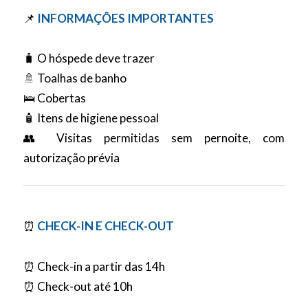
📌
INFORMAÇÕES IMPORTANTES
🧳 O hóspede deve trazer
🚿 Toalhas de banho
🛌 Cobertas
🧴 Itens de higiene pessoal
👥 Visitas permitidas sem pernoite, com
autorização prévia
⏰
CHECK-IN E CHECK-OUT
⏰ Check-in a partir das 14h
⏰ Check-out até 10h