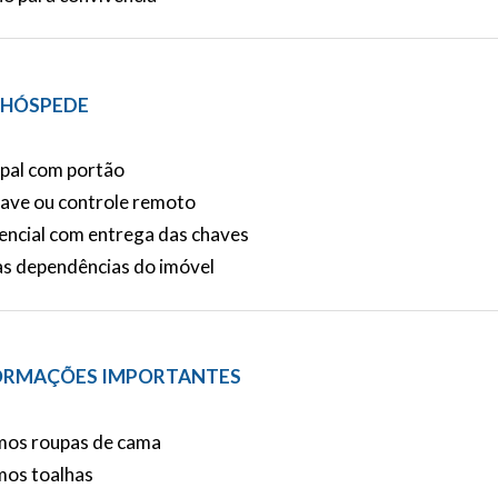
 HÓSPEDE
ipal com portão
ave ou controle remoto
encial com entrega das chaves
às dependências do imóvel
ORMAÇÕES IMPORTANTES
mos roupas de cama
mos toalhas