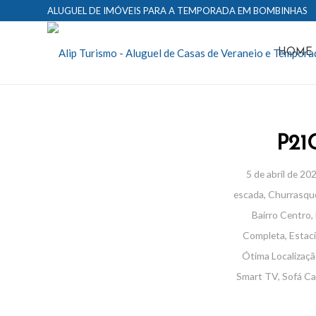
ALUGUEL DE IMÓVEIS PARA A TEMPORADA EM BOMBINHAS
HOME
P21
5 de abril de 20
escada
,
Churrasque
Bairro Centro
,
Completa
,
Estac
Ótima Localizaç
Smart TV
,
Sofá C