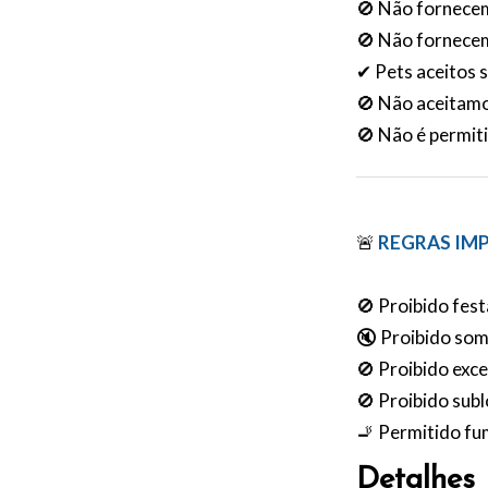
🚫 Não fornece
🚫 Não fornecem
✔ Pets aceitos s
🚫 Não aceitam
🚫 Não é permiti
🚨
REGRAS IM
🚫 Proibido fes
🔇 Proibido som
🚫 Proibido exc
🚫 Proibido sub
🚬 Permitido fu
Detalhes