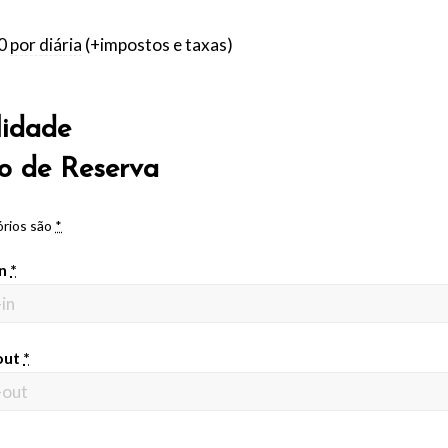
0
por diária
(+impostos e taxas)
lidade
o de Reserva
órios são
*
in
*
out
*