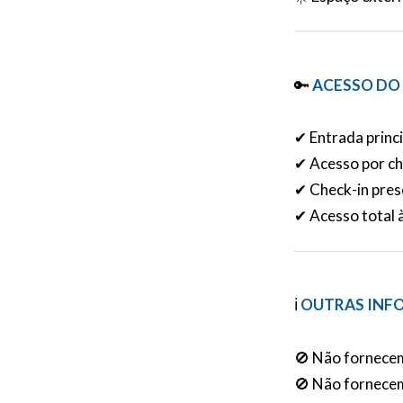
🔑
ACESSO DO
✔ Entrada princ
✔ Acesso por ch
✔ Check-in pres
✔ Acesso total 
ℹ️
OUTRAS INF
🚫 Não fornece
🚫 Não fornece