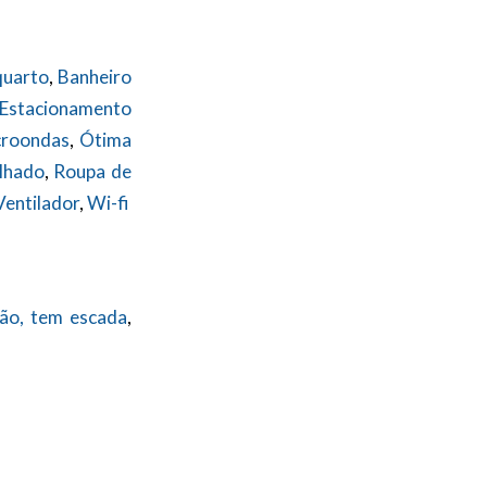
quarto
,
Banheiro
Estacionamento
roondas
,
Ótima
lhado
,
Roupa de
Ventilador
,
Wi-fi
ão, tem escada
,