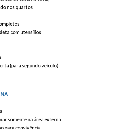
ado nos quartos
completos
leta com utensílios
a
erta (para segundo veículo)
RNA
a
mar somente na área externa
no para convivência