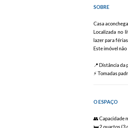
SOBRE
Casa aconchegant
Localizada no l
lazer para féria
Este imóvel não
📍 Distância da
⚡ Tomadas pad
O ESPAÇO
👥 Capacidade m
🛏️ 2 quartos (3