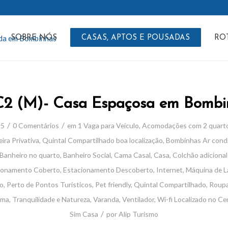
SOBRE NÓS
CASAS, APTOS E POUSADAS
RO
C2 (M)- Casa Espaçosa em Bombi
/
/
25
0 Comentários
em
1 Vaga para Veículo
,
Acomodações com 2 quart
ira Privativa
,
Quintal Compartilhado
boa localização
,
Bombinhas
Ar cond
Banheiro no quarto
,
Banheiro Social
,
Cama Casal
,
Casa
,
Colchão adicional
ionamento Coberto
,
Estacionamento Descoberto
,
Internet
,
Máquina de L
ão
,
Perto de Pontos Turísticos
,
Pet friendly
,
Quintal Compartilhado
,
Roupa
ama
,
Tranquilidade e Natureza
,
Varanda
,
Ventilador
,
Wi-fi
Localizado no C
/
Sim
Casa
por
Alip Turismo