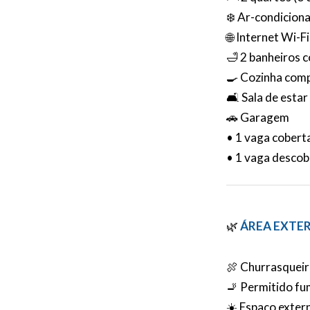
❄️ Ar-condicion
🌐 Internet Wi-Fi
🛁 2 banheiros 
🍳 Cozinha comp
🛋️ Sala de estar
🚗 Garagem
• 1 vaga cobert
• 1 vaga descob
🌿
ÁREA EXTE
🍖 Churrasqueir
🚬 Permitido fu
☀️ Espaço exter