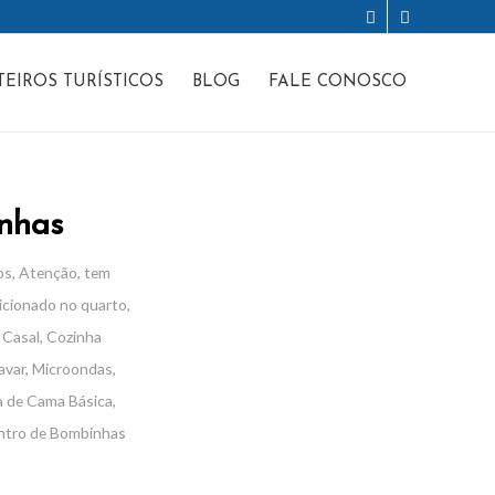
TEIROS TURÍSTICOS
BLOG
FALE CONOSCO
nhas
os
,
Atenção, tem
icionado no quarto
,
 Casal
,
Cozinha
avar
,
Microondas
,
 de Cama Básica
,
entro de Bombinhas