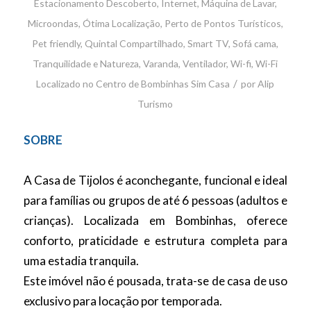
Estacionamento Descoberto
,
Internet
,
Máquina de Lavar
,
Microondas
,
Ótima Localização
,
Perto de Pontos Turísticos
,
Pet friendly
,
Quintal Compartilhado
,
Smart TV
,
Sofá cama
,
Tranquilidade e Natureza
,
Varanda
,
Ventilador
,
Wi-fi
,
Wi-Fi
/
Localizado no Centro de Bombinhas
Sim
Casa
por
Alip
Turismo
SOBRE
A Casa de Tijolos é aconchegante, funcional e ideal
para famílias ou grupos de até 6 pessoas (adultos e
crianças). Localizada em Bombinhas, oferece
conforto, praticidade e estrutura completa para
uma estadia tranquila.
Este imóvel não é pousada, trata-se de casa de uso
exclusivo para locação por temporada.